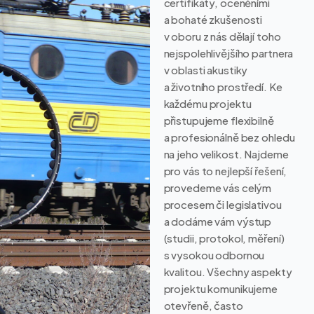
certifikáty, oceněními
a bohaté zkušenosti
v oboru z nás dělají toho
nejspolehlivějšího partnera
v oblasti akustiky
a životního prostředí. Ke
každému projektu
přistupujeme flexibilně
a profesionálně bez ohledu
na jeho velikost. Najdeme
pro vás to nejlepší řešení,
provedeme vás celým
procesem či legislativou
a dodáme vám výstup
(studii, protokol, měření)
s vysokou odbornou
kvalitou. Všechny aspekty
projektu komunikujeme
otevřeně, často