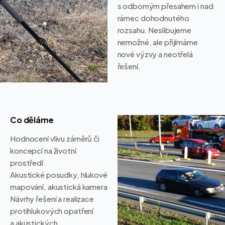
s odborným přesahem i nad
rámec dohodnutého
rozsahu. Neslibujeme
nemožné, ale přijímáme
nové výzvy a neotřelá
řešení.
Co děláme
Hodnocení vlivu záměrů či
koncepcí na životní
prostředí
Akustické posudky, hlukové
mapování, akustická kamera
Návrhy řešení a realizace
protihlukových opatření
a akustických