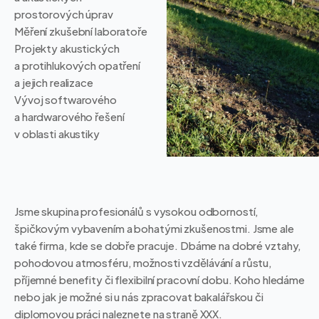
prostorových úprav
Měření zkušební laboratoře
Projekty akustických
a protihlukových opatření
a jejich realizace
Vývoj softwarového
a hardwarového řešení
v oblasti akustiky
Jsme skupina profesionálů s vysokou odborností,
špičkovým vybavením a bohatými zkušenostmi. Jsme ale
také firma, kde se dobře pracuje. Dbáme na dobré vztahy,
pohodovou atmosféru, možnosti vzdělávání a růstu,
příjemné benefity či flexibilní pracovní dobu. Koho hledáme
nebo jak je možné si u nás zpracovat bakalářskou či
diplomovou práci naleznete na straně XXX.