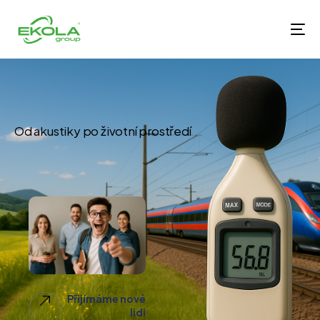
Od akustiky po životní prostředí
Přijímáme nové
lidi