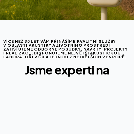
VÍCE NEŽ 35 LET VÁM PŘINÁŠÍME KVALITNÍ SLUŽBY
V OBLASTI AKUSTIKY A ŽIVOTNÍHO PROSTŘEDÍ.
ZAJIŠŤUJEME ODBORNÉ POSUDKY, NÁVRHY, PROJEKTY
I REALIZACE. DISPONUJEME NEJVĚTŠÍ AKUSTICKOU
LABORATOŘÍ V ČR A JEDNOU Z NEJVĚTŠÍCH V EVROPĚ.
Jsme experti na