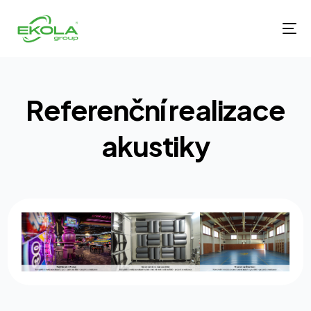
R
e
f
e
r
e
n
č
n
í
r
e
a
l
i
z
a
c
e
a
k
u
s
t
i
k
y