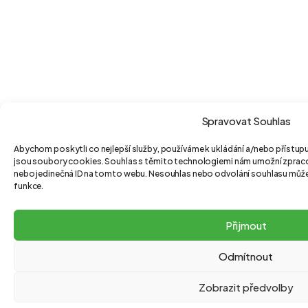
Spravovat Souhlas
Abychom poskytli co nejlepší služby, používáme k ukládání a/nebo přístupu
jsou soubory cookies. Souhlas s těmito technologiemi nám umožní zpracová
nebo jedinečná ID na tomto webu. Nesouhlas nebo odvolání souhlasu může ne
funkce.
Přijmout
Odmítnout
Zobrazit předvolby