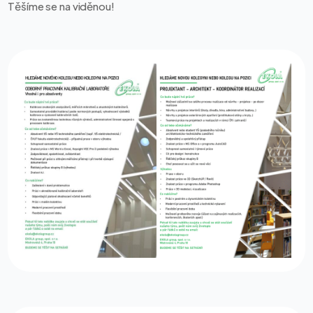
Těšíme se na viděnou!