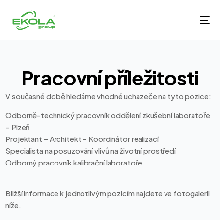
P
r
a
c
o
v
n
í
p
ř
í
l
e
ž
i
t
o
s
t
i
V současné době hledáme vhodné uchazeče na tyto pozice:
Odborně-technický pracovník oddělení zkušební laboratoře
– Plzeň
Projektant – Architekt – Koordinátor realizací
Specialista na posuzování vlivů na životní prostředí
Odborný pracovník kalibrační laboratoře
Bližší informace k jednotlivým pozicím najdete ve fotogalerii
níže.